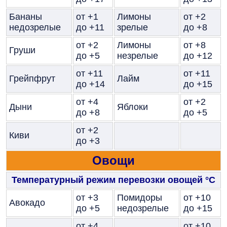
Бананы
от +1
Лимоны
от +2
недозрелые
до +11
зрелые
до +8
от +2
Лимоны
от +8
Груши
до +5
незрелые
до +12
от +11
от +11
Грейпфрут
Лайм
до +14
до +15
от +4
от +2
Дыни
Яблоки
до +8
до +5
от +2
Киви
до +3
Овощи
Температурный режим перевозки овощей
°C
от +3
Помидоры
от +10
Авокадо
до +5
недозрелые
до +15
от +4
от +10