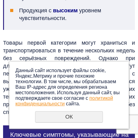
Продукция с
высоким
уровнем
чувствительности.
Товары первой категории могут храниться и
транспортироваться в течение нескольких недель
без серьёзных повреждений. Однако при
длительном воздействии холода они могут
Данный сайт использует файлы cookie,
переохладиться.
В отличие от них, продукты с
Яндекс.Метрику и прочие похожие
высокой чувствительностью могут испортиться
технологии. В том числе, мы обрабатываем
Ваш IP-адрес для определения региона
уже через несколько часов при низких
местоположения. Используя данный сайт, вы
температурах. Признаки переохлаждения этих
подтверждаете свое согласие с
политикой
конфиденциальности
сайта.
продуктов можно легко заметить без
специального оборудования.
ОК
Ключевые симптомы, указывающие на