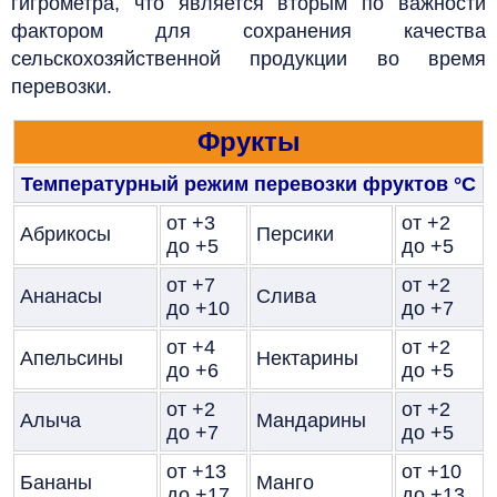
гигрометра, что является вторым по важности
фактором для сохранения качества
сельскохозяйственной продукции во время
перевозки.
Фрукты
Температурный режим перевозки фруктов
°C
от +3
от +2
Абрикосы
Персики
до +5
до +5
от +7
от +2
Ананасы
Слива
до +10
до +7
от +4
от +2
Апельсины
Нектарины
до +6
до +5
от +2
от +2
Алыча
Мандарины
до +7
до +5
от +13
от +10
Бананы
Манго
до +17
до +13