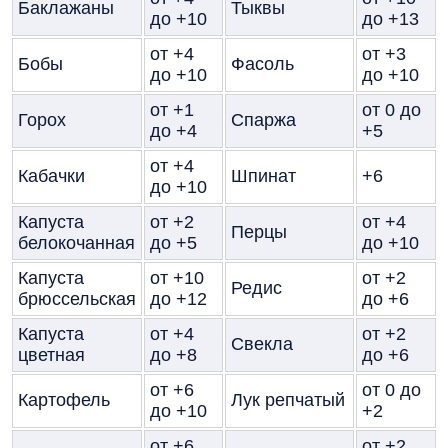
Баклажаны
Тыквы
до +10
до +13
от +4
от +3
Бобы
Фасоль
до +10
до +10
от +1
от 0 до
Горох
Спаржа
до +4
+5
от +4
Кабачки
Шпинат
+6
до +10
Капуста
от +2
от +4
Перцы
белокочанная
до +5
до +10
Капуста
от +10
от +2
Редис
брюссельская
до +12
до +6
Капуста
от +4
от +2
Свекла
цветная
до +8
до +6
от +6
от 0 до
Картофель
Лук репчатый
до +10
+2
от +6
от +2