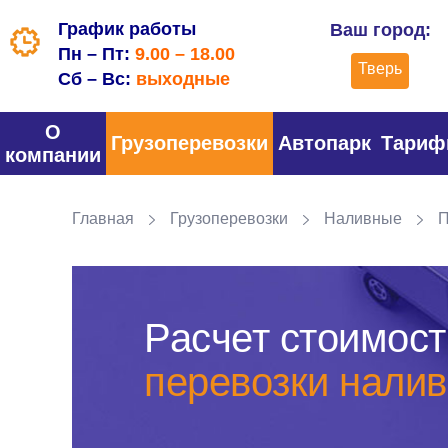
График работы
Ваш город:
Пн – Пт:
9.00 – 18.00
Тверь
Сб – Вс:
выходные
О
Грузоперевозки
Автопарк
Тари
компании
Главная
Грузоперевозки
Наливные
П
Расчет стоимост
перевозки налив