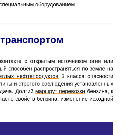
 специальным оборудованием.
отранспортом
контакте с открытым источником огня или
ый способен распространяться по земле на
етлых нефтепродуктов
3 класса опасности
лины и строгого соблюдения установленных
адача. Долгий
маршрут перевозки
бензина, к
ласно свойств бензина, изменение исходной