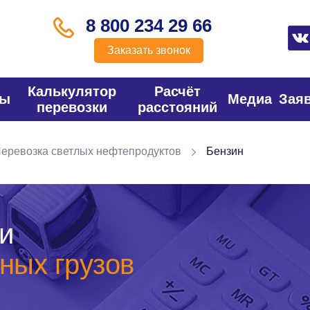
8 800 234 29 66
Заказать звонок
Калькулятор
Расчёт
фы
Медиа
Зая
перевозки
расстояний
еревозка светлых нефтепродуктов
Бензин
и
ных грузов