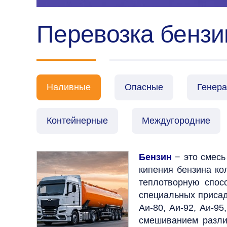
Перевозка бензин
Наливные
Опасные
Генер
Контейнерные
Междугородние
Бензин
− это смесь
кипения бензина кол
теплотворную спос
специальных присад
Аи-80, Аи-92, Аи-95
смешиванием различ