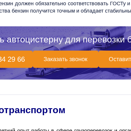
 бензин должен обязательно соответствовать ГОСТу 
ства бензин получится точным и обладает стабильн
ь автоцистерну для перевозки 
34 29 66
Заказать звонок
Оставит
тотранспортом
етний опыт работы в сфере грузоперевозок и орг