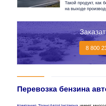
Такой продукт, как
на выходе производ
Заказат
8 800 2
Перевозка бензина ав
Компания ТрансАвтоЦистерна
имеет многол