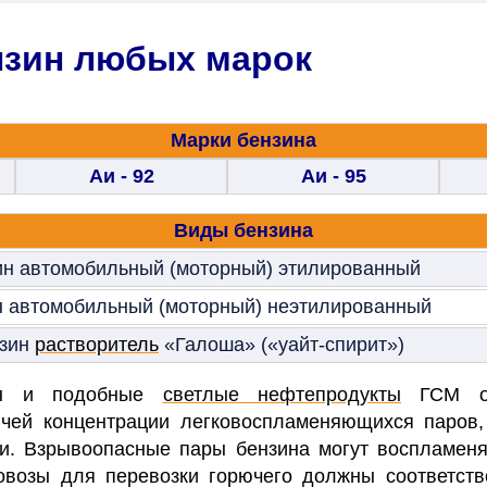
нзин любых марок
Марки бензина
Аи - 92
Аи - 95
Виды бензина
ин автомобильный (моторный) этилированный
н автомобильный (моторный) неэтилированный
зин
растворитель
«Галоша» («уайт-спирит»)
зин и подобные
светлые нефтепродукты
ГСМ от
ючей концентрации легковоспламеняющихся паров,
ти. Взрывоопасные пары бензина могут воспламеня
возы для перевозки горючего должны соответств