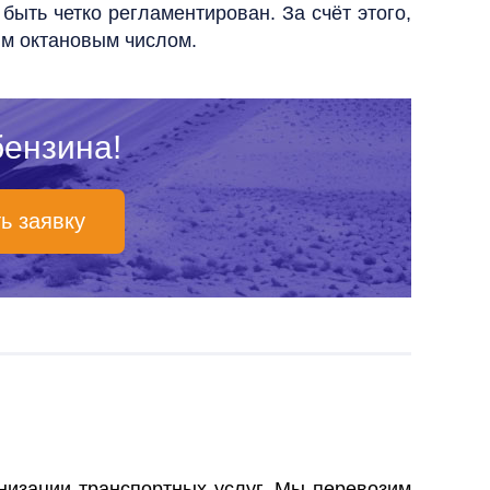
и быть четко регламентирован.
За счёт этого,
ым октановым числом.
бензина!
ь заявку
анизации
транспортных услуг
. Мы перевозим