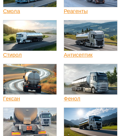
Смола
Реагенты
Стирол
Антисептик
Гексан
Фенол