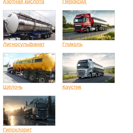
Азотная кислота
Пероксид
Лигносульфанат
Гликоль
Щёлочь
Каустик
Гипохлорит