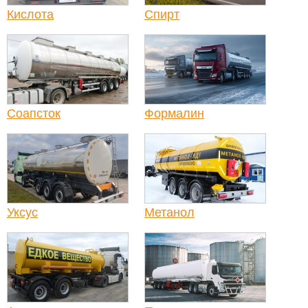
Кислота
Спирт
Соапсток
Формалин
Уксус
Метанол