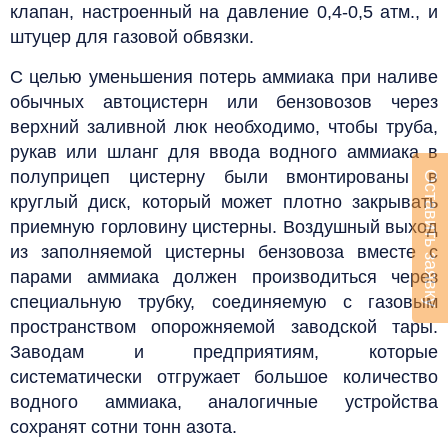
клапан, настроенный на давление 0,4-0,5 атм., и
штуцер для газовой обвязки.
С целью уменьшения потерь аммиака при наливе
обычных автоцистерн или бензовозов через
верхний заливной люк необходимо, чтобы труба,
рукав или шланг для ввода водного аммиака в
полуприцеп цистерну были вмонтированы в
Оставить заявку
круглый диск, который может плотно закрывать
приемную горловину цистерны.
Воздушный выход
из заполняемой цистерны бензовоза вместе с
парами аммиака должен производиться через
специальную трубку, соединяемую с газовым
пространством опорожняемой заводской тары.
Заводам и предприятиям, которые
систематически отгружает большое количество
водного аммиака, аналогичные устройства
сохранят сотни тонн азота.