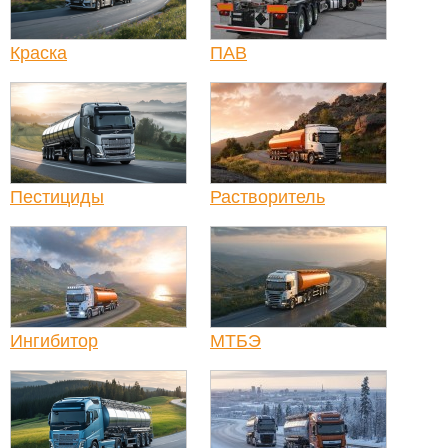
Краска
ПАВ
Пестициды
Растворитель
Ингибитор
МТБЭ