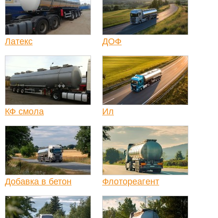
Латекс
ДОФ
КФ смола
Ил
Добавка в бетон
Флотореагент