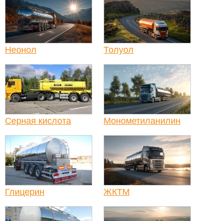
Неонол
Толуол
Серная кислота
Монометиланилин
Глицерин
ЖКТМ