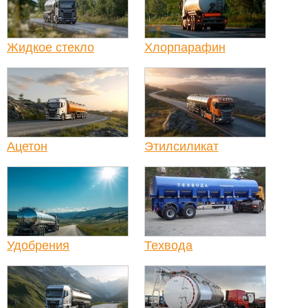
Жидкое стекло
Хлорпарафин
Ацетон
Этилсиликат
Удобрения
Техвода