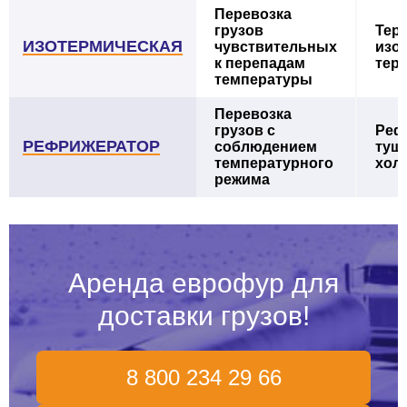
Перевозка
грузов
Тер
ИЗОТЕРМИЧЕСКАЯ
чувствительных
изо
к перепадам
тер
температуры
Перевозка
грузов с
Реф
РЕФРИЖЕРАТОР
соблюдением
туш
температурного
хол
режима
Аренда еврофур для
доставки грузов!
8 800 234 29 66