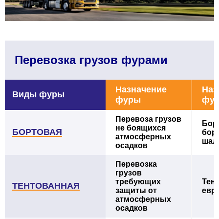
Перевозка грузов фурами
Назначение
Наз
Виды фуры
фуры
фу
Перевоза грузов
Борт
не боящихся
БОРТОВАЯ
бор
атмосферных
шал
осадков
Перевозка
грузов
требующих
Тент
ТЕНТОВАННАЯ
защиты от
евр
атмосферных
осадков