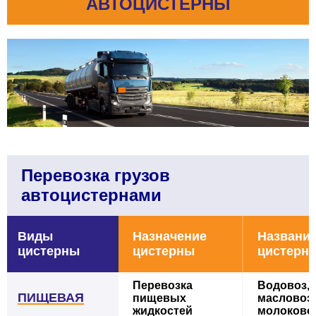
АВТОЦИСТЕРНЫ
Перевозка грузов
автоцистернами
Виды
Назначение
Названи
цистерны
цистерны
циcтерн
Перевозка
Водовоз,
ПИЩЕВАЯ
пищевых
масловоз,
жидкостей
молоково