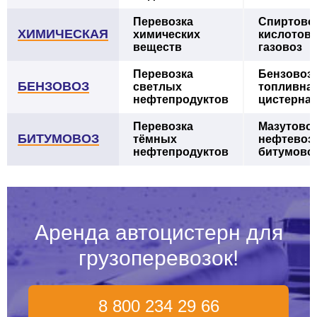
Перевозка
Спиртовоз
ХИМИЧЕСКАЯ
химических
кислотово
веществ
газовоз
Перевозка
Бензовоз,
БЕНЗОВОЗ
светлых
топливна
нефтепродуктов
цистерна
Перевозка
Мазутовоз
БИТУМОВОЗ
тёмных
нефтевоз,
нефтепродуктов
битумово
Аренда автоцистерн для
грузоперевозок!
8 800 234 29 66