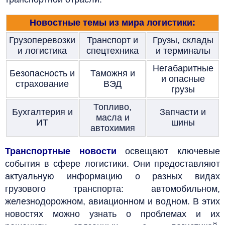
Новостные темы из мира логистики:
Грузоперевозки
Транспорт и
Грузы, склады
и логистика
спецтехника
и терминалы
Негабаритные
Безопасность и
Таможня и
и опасные
страхование
ВЭД
грузы
Топливо,
Бухгалтерия и
Запчасти и
масла и
ИТ
шины
автохимия
Транспортные новости
освещают ключевые
события в сфере логистики. Они предоставляют
актуальную информацию о разных видах
грузового транспорта: автомобильном,
железнодорожном, авиационном и водном. В этих
новостях можно узнать о проблемах и их